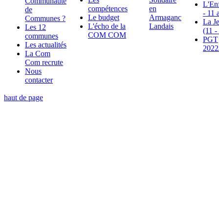
Communauté
L'En
compétences
en
de
- 11 
Le budget
Armaganc
Communes ?
La J
L'écho de la
Landais
Les 12
(11 -
COM COM
communes
PGT
Les actualités
2022
La Com
Com recrute
Nous
contacter
haut de page