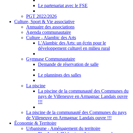
Le partenariat avec le FSE
PGT 2022/2026
Culture, Sport & Vie associative
Annuaire des associations
Agenda communautaire
Culture - Alambic des Arts
L'Alambic des Arts: un écrin pour le
développement culturel en milieu rural
Gymnase Communautaire
Demande de réservation de salle
Le plannings des salles
La piscine
La piscine de la communauté des Communes du
pays de Villeneuve en Armagnac Landais ouvre
!!!
La piscine de la communauté des Communes du pays
de Villeneuve en Armagnac Landais ouvre !!!
Économie & Territoire
Urbanisme - Aménagement du territoire