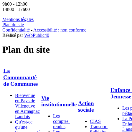
9h00 - 12h00
14h00 - 17h00
Mentions légales
Plan du site
Confidentialité
-
Accessibilité : non conforme
Réalisé par
WebPublic40
Plan du site
La
Communauté
de Communes
Enfance
Bienvenue
Jeunesse
Vie
en Pays de
Action
institutionnelle
Villeneuve
Les p
sociale
en Armagnac
péda
Les
Landais
La Pe
comptes-
CIAS
Qu'est-ce
Enfan
rendus
Transport
qu'une
3 ans
Les
Solidaire